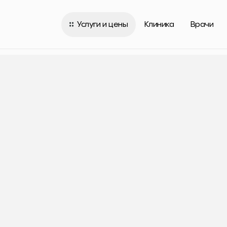
Услуги и цены
Клиника
Врачи
Услуги и цены
Клиника
Врачи
Способы оплаты
ти
Контакты
вы