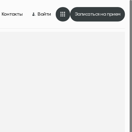
Контакты
Войти
Записаться на прием
Контакты
Войти
Записаться на прием
м. Китай-город, ул. Забелина, 3с3
Написать в whatsapp