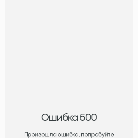
Записаться на прием
Записаться на прием
Написать в whatsapp
Написать в whatsapp
Войти в личный кабинет
Войти в личный кабинет
Пн-Вс 10:00-21:00
м. Китай-город, ул. Забелина, 3с3
8 (800) 707-22-03
info@royalmedic.ru
Ошибка 500
Произошла ошибка, попробуйте