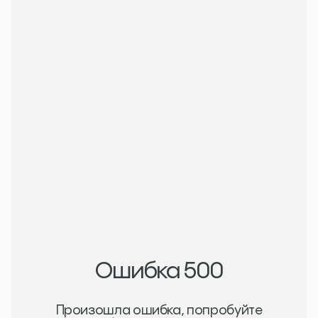
Записаться на прием
Записаться на прием
Написать в whatsapp
Написать в whatsapp
Войти в личный кабинет
Войти в личный кабинет
Пн-Вс 10:00-21:00
м. Китай-город, ул. Забелина, 3с3
8 (800) 707-22-03
info@royalmedic.ru
Ошибка 500
Произошла ошибка, попробуйте