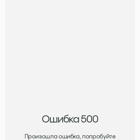
Записаться на прием
Записаться на прием
Написать в whatsapp
Написать в whatsapp
Войти в личный кабинет
Войти в личный кабинет
Пн-Вс 10:00-21:00
м. Китай-город, ул. Забелина, 3с3
8 (800) 707-22-03
info@royalmedic.ru
Ошибка 500
Произошла ошибка, попробуйте